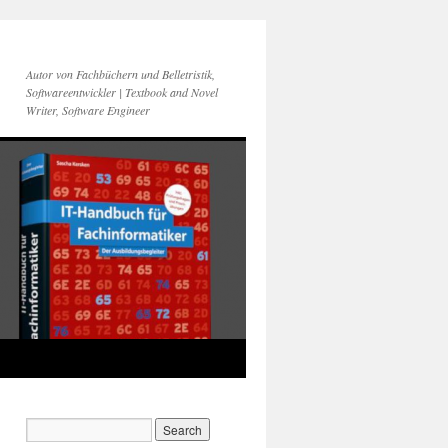
Autor von Fachbüchern und Belletristik,
Softwareentwickler | Textbook and Novel
Writer, Software Engineer