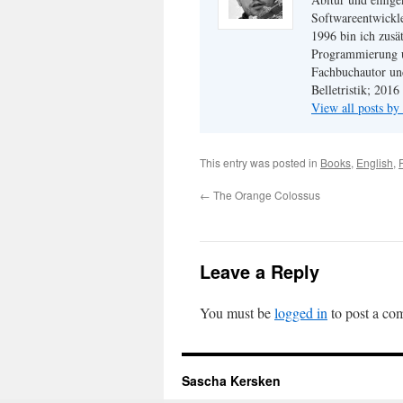
Softwareentwickle
1996 bin ich zusät
Programmierung 
Fachbuchautor und
Belletristik; 201
View all posts b
This entry was posted in
Books
,
English
,
←
The Orange Colossus
Leave a Reply
You must be
logged in
to post a co
Sascha Kersken