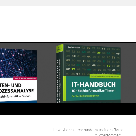
Lovelybooks-Leserunde zu meinem Roman
“Göttersommer”
→