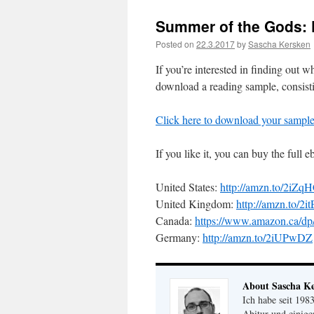
Summer of the Gods: 
Posted on
22.3.2017
by
Sascha Kersken
If you’re interested in finding out
download a reading sample, consisti
Click here to download your sample
If you like it, you can buy the full
United States:
http://amzn.to/2iZq
United Kingdom:
http://amzn.to/2i
Canada:
https://www.amazon.ca/
Germany:
http://amzn.to/2iUPwDZ
About Sascha K
Ich habe seit 19
Abitur und einig