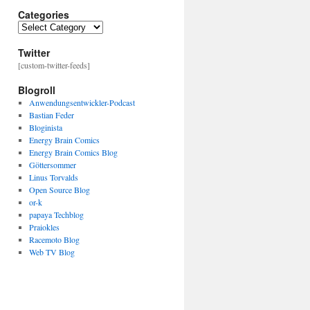
Categories
Categories
Twitter
[custom-twitter-feeds]
Blogroll
Anwendungsentwickler-Podcast
Bastian Feder
Bloginista
Energy Brain Comics
Energy Brain Comics Blog
Göttersommer
Linus Torvalds
Open Source Blog
or-k
papaya Techblog
Praiokles
Racemoto Blog
Web TV Blog