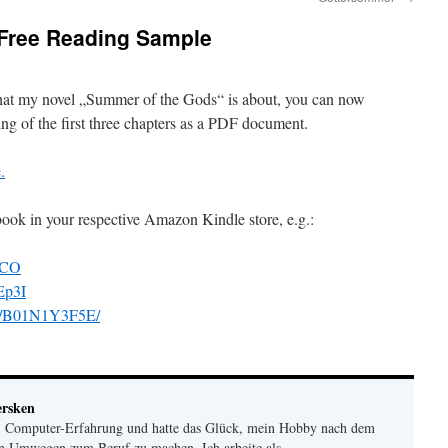
Free Reading Sample
 what my novel „Summer of the Gods“ is about, you can now
ng of the first three chapters as a PDF document.
.
 ebook in your respective Amazon Kindle store, e.g.:
HCO
tEp3I
dp/B01N1Y3F5E/
ersken
83 Computer-Erfahrung und hatte das Glück, mein Hobby nach dem
en Umwegen zum Beruf zu machen. Ich arbeite als