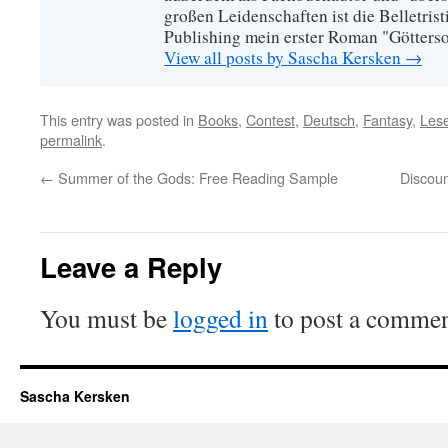
großen Leidenschaften ist die Belletrist
Publishing mein erster Roman "Götters
View all posts by Sascha Kersken
→
This entry was posted in
Books
,
Contest
,
Deutsch
,
Fantasy
,
Les
permalink
.
←
Summer of the Gods: Free Reading Sample
Discoun
Leave a Reply
You must be
logged in
to post a commen
Sascha Kersken