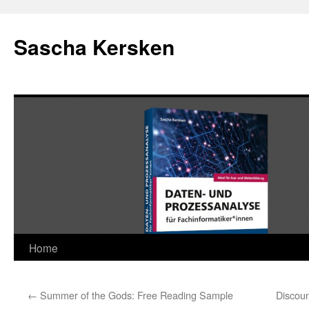
Skip
to
Sascha Kersken
content
Home
←
Summer of the Gods: Free Reading Sample
Discoun