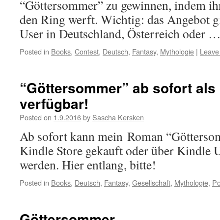
“Göttersommer” zu gewinnen, indem ihr
den Ring werft. Wichtig: das Angebot g
User in Deutschland, Österreich oder 
Posted in
Books
,
Contest
,
Deutsch
,
Fantasy
,
Mythologie
|
Leave
“Göttersommer” ab sofort als
verfügbar!
Posted on
1.9.2016
by
Sascha Kersken
Ab sofort kann mein Roman “Götters
Kindle Store gekauft oder über Kindle 
werden. Hier entlang, bitte!
Posted in
Books
,
Deutsch
,
Fantasy
,
Gesellschaft
,
Mythologie
,
Po
Göttersommer