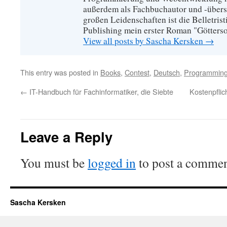
außerdem als Fachbuchautor und -übers
großen Leidenschaften ist die Belletrist
Publishing mein erster Roman "Götters
View all posts by Sascha Kersken
→
This entry was posted in
Books
,
Contest
,
Deutsch
,
Programmin
←
IT-Handbuch für Fachinformatiker, die Siebte
Kostenpflic
Leave a Reply
You must be
logged in
to post a commen
Sascha Kersken